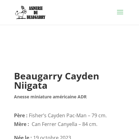
Warning
: Constant FORCE_SSL_ADMIN already defined in
/htdocs/wp-config.php
on line
86
Beaugarry Cayden
Niigata
Anesse miniature américaine ADR
Père :
Fisher’s Cayden Pac-Man – 79 cm.
Mère :
Can Ferrer Canyella – 84 cm.
Née le :
19 octobre 2023