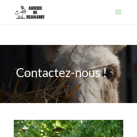
Warning
: Constant FORCE_SSL_ADMIN already defined in
/htdocs/wp-config.php
on line
86
Contactez-nous !