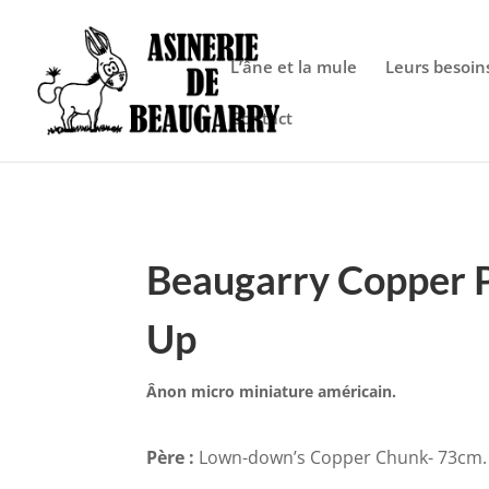
Warning
: Constant FORCE_SSL_ADMIN already defined in
/htdocs/
L’âne et la mule
Leurs besoin
Contact
Beaugarry Copper 
Up
Ânon micro miniature américain.
Père :
Lown-down’s Copper Chunk- 73cm.