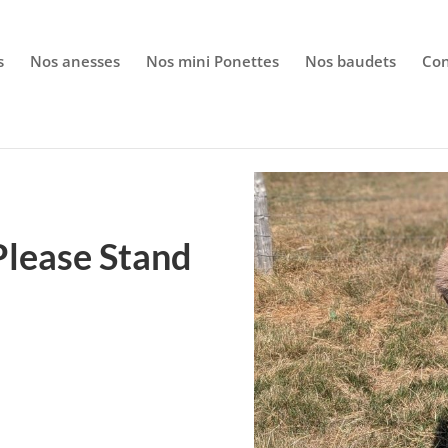
wp-config.php
on line
86
s
Nos anesses
Nos mini Ponettes
Nos baudets
Con
Please Stand