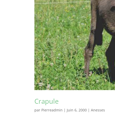
Crapule
par
Pierreadmin
|
Juin 6, 2000
|
Anesses