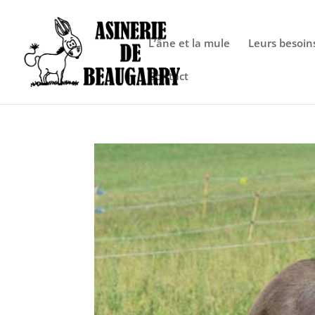
Warning
: Constant FORCE_SSL_ADMIN already defined in
/htdocs/
L’âne et la mule
Leurs besoin
Contact