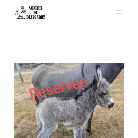
Warning
: Constant FORCE_SSL_ADMIN already defined in
/htdocs/wp-config.php
on line
86