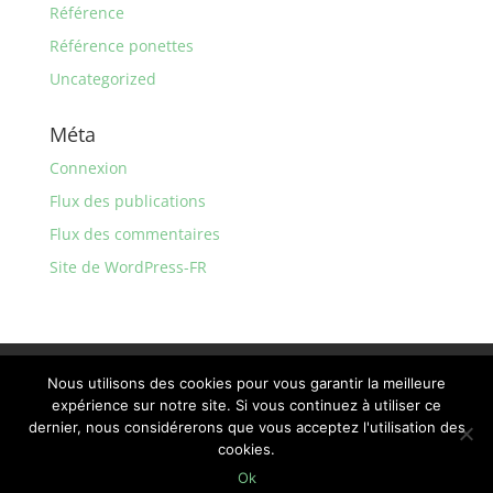
Référence
Référence ponettes
Uncategorized
Méta
Connexion
Flux des publications
Flux des commentaires
Site de WordPress-FR
Mentions légales
Politique de confidentialité
Nous utilisons des cookies pour vous garantir la meilleure
Conditions générales d’utilisation
expérience sur notre site. Si vous continuez à utiliser ce
dernier, nous considérerons que vous acceptez l'utilisation des
cookies.
Développé par DSO Communication -
Ok
www.dsocom.com