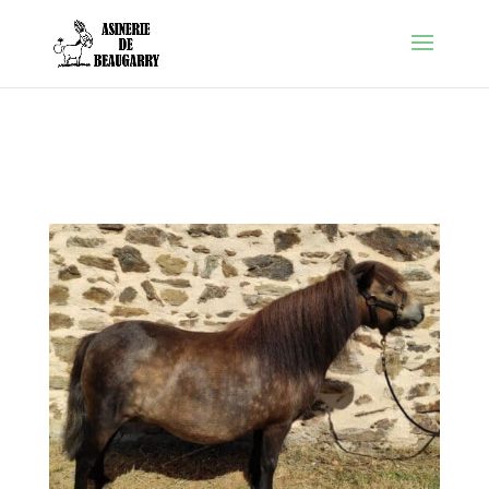
Warning
: Constant FORCE_SSL_ADMIN already defined in
/htdocs/wp-config.php
on line
86