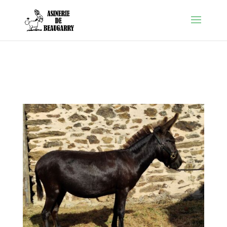
Warning
: Constant FORCE_SSL_ADMIN already defined in
/htdocs/wp-config.php
on line
86