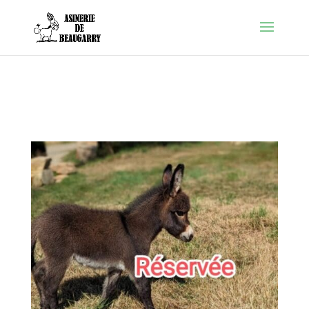
Warning
: Constant FORCE_SSL_ADMIN already defined in
/htdocs/wp-config.php
on line
86