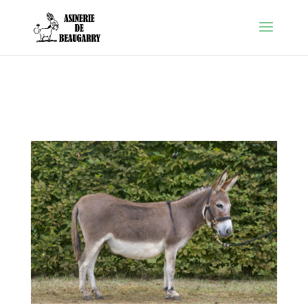
Warning
: Constant FORCE_SSL_ADMIN already defined in
/htdocs/wp-config.php
on line
86