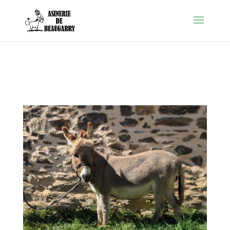
Warning
: Constant FORCE_SSL_ADMIN already defined in
/htdocs/wp-config.php
on line
86